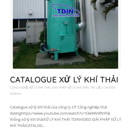
CATALOGUE XỬ LÝ KHÍ THẢI
CÔNG NGHỆ XỬ LÝ KHÍ THẢI
,
GIẢI PHÁP XỬ LÝ KHÍ THẢI
,
TÀI LIỆU CHUYÊN
NGÀNH
Catalogue xử lý khí thải của công ty CP Công nghiệp thái
dươnghttps://www.youtube.com/watch?v=53e94ViifNYhệ
thống xử lý khí thảiXỬ LÝ KHÍ THẢI TDINVIDEO GIẢI PHÁP XỬ LÝ
KHÍ THẢICATALOG…