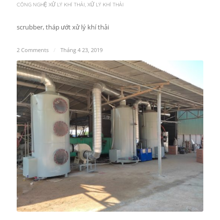
CÔNG NGHỆ XỬ LÝ KHÍ THẢI
,
XỬ LÝ KHÍ THẢI
scrubber, tháp ướt xử lý khí thải
2 Comments
/
Tháng 4 23, 2019