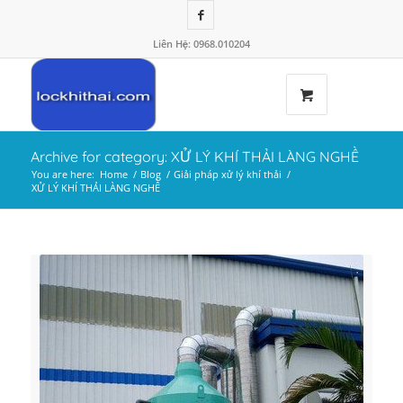
Liên Hệ: 0968.010204
Archive for category: XỬ LÝ KHÍ THẢI LÀNG NGHỀ
You are here:
Home
/
Blog
/
Giải pháp xử lý khí thải
/
XỬ LÝ KHÍ THẢI LÀNG NGHỀ