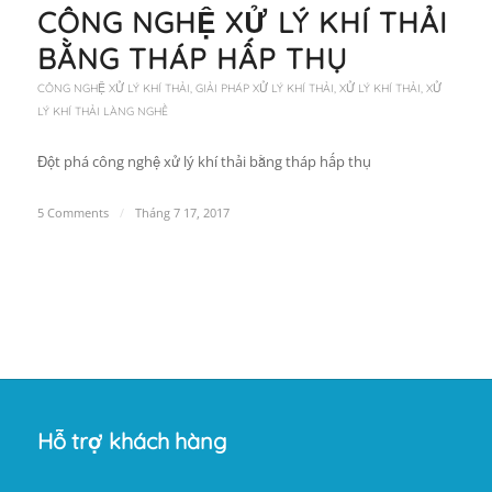
CÔNG NGHỆ XỬ LÝ KHÍ THẢI
BẰNG THÁP HẤP THỤ
CÔNG NGHỆ XỬ LÝ KHÍ THẢI
,
GIẢI PHÁP XỬ LÝ KHÍ THẢI
,
XỬ LÝ KHÍ THẢI
,
XỬ
LÝ KHÍ THẢI LÀNG NGHỀ
Đột phá công nghệ xử lý khí thải bằng tháp hấp thụ
5 Comments
/
Tháng 7 17, 2017
Hỗ trợ khách hàng