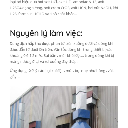
loại bỏ hiệu quả hơi axit HCl, axit HF, amoniac NH3, axit
H2SO4 dạng sương, oxit crom CrO3, axit HCN, hơi xút NaOH, khí
H2S, formalin HCHO và 1 số chất khác…
Nguyên lý làm việc:
Dung dịch hấp thụ được phun từ trên xuống dưới và dòng khí
đươc dẫn từ dưới lên trên. Vân tốc dòng khí trong thiết bị vào
khoảng 0,6-1,2 m/s. Bụi bẩn , mùi, khói độc… trong dòng khí bị
màng nước giữ lại và rơi xuống đáy tháp.
Ứng dụng : Xử lý các loại khí độc , mùi , bụi nhẹ như bông , vải,
giấy …