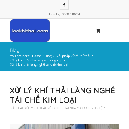
Liên Hệ: 0968.010204
Blog
You are here:
Home
/
Blog
/
Giải pháp xử lý khí thải
/
xử lý khí thải nhà máy công nghiệp
/
Xử lý khí thải làng nghề tái chế kim loại
XỬ LÝ KHÍ THẢI LÀNG NGHỀ
TÁI CHẾ KIM LOẠI
GIẢI PHÁP XỬ LÝ KHÍ THẢI
,
XỬ LÝ KHÍ THẢI NHÀ MÁY CÔNG NGHIỆP