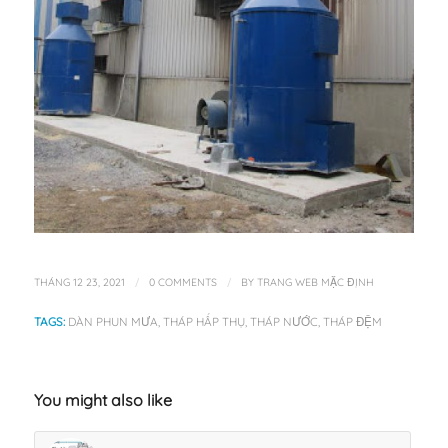
/
/
THÁNG 12 23, 2021
0 COMMENTS
BY
TRANG WEB MẶC ĐỊNH
TAGS:
DÀN PHUN MƯA
,
THÁP HẤP THỤ
,
THÁP NƯỚC
,
THÁP ĐỆM
You might also like