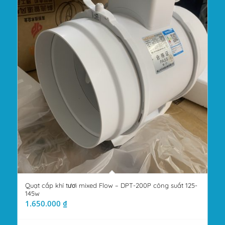
Quạt cấp khí tươi mixed Flow – DPT-200P công suất 125-
145w
1.650.000
₫