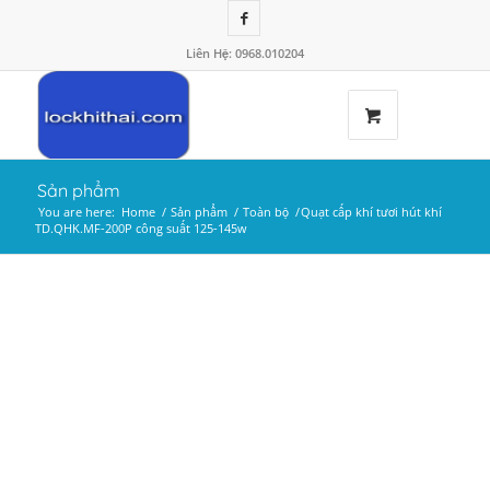
Liên Hệ: 0968.010204
Sản phẩm
You are here:
Home
/
Sản phẩm
/
Toàn bộ
/
Quạt cấp khí tươi hút khí
TD.QHK.MF-200P công suất 125-145w