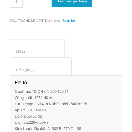
Thêm vào giỏ hàng
SKU:
TD.QHK.MF-200P
Danh mục:
Toàn bộ
Mô tả					
Đánh giá (0)					
Mô tả
Quạt mã: TD.QHK.N.200.125.11
Công suất: 125/140 w
Lưu lượng: 11/14 m3/phút =660/840 m3/h
Áp lực: 270/350 PA
Độ ồn: 55/63 dB
Điện áp:220v/ 50Hz
Kích thước lắp đặt: A=302 B=270 C=198