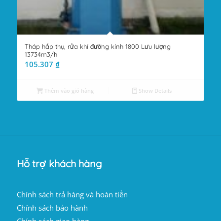
Tháp hấp thụ, rửa khí đường kính 1800 Lưu lượng
13734m3/h
105.307
₫
Thêm vào giỏ hàng
Show Details
Hỗ trợ khách hàng
Chính sách trả hàng và hoàn tiền
Chính sách bảo hành