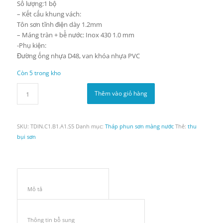
Số lượng:1 bộ
– Kết cấu khung vách:
Tôn sơn tĩnh điện dày 1.2mm
– Máng tràn + bể nước: Inox 430 1.0 mm
-Phụ kiện:
Đường ống nhựa D48, van khóa nhựa PVC
Còn 5 trong kho
Thêm vào giỏ hàng
SKU:
TDIN.C1.B1.A1.S5
Danh mục:
Tháp phun sơn màng nước
Thẻ:
thu
bụi sơn
Mô tả					
Thông tin bổ sung					