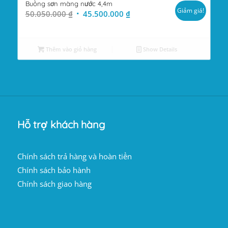
Buồng sơn màng nước 4,4m
Giảm giá!
Giá
Giá
50.050.000
₫
45.500.000
₫
gốc
hiện
là:
tại
50.050.000 ₫.
là:
Thêm vào giỏ hàng
Show Details
45.500.000 ₫.
Hỗ trợ khách hàng
Chính sách trả hàng và hoàn tiền
Chính sách bảo hành
Chính sách giao hàng