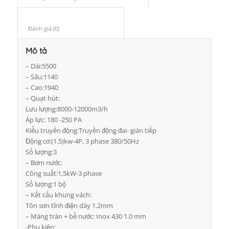
Đánh giá (0)					
Mô tả
– Dài:5500
– Sâu:1140
– Cao:1940
– Quạt hút:
Lưu lượng:8000-12000m3/h
Áp lực: 180 -250 PA
Kiểu truyền động:Truyền động đai- gián tiếp
Động cơ:(1.5)kw-4P, 3 phase 380/50Hz
Số lượng:3
– Bơm nước:
Công suất:1,5kW-3 phase
Số lượng:1 bộ
– Kết cấu khung vách:
Tôn sơn tĩnh điện dày 1.2mm
– Máng tràn + bể nước: Inox 430 1.0 mm
-Phụ kiện: