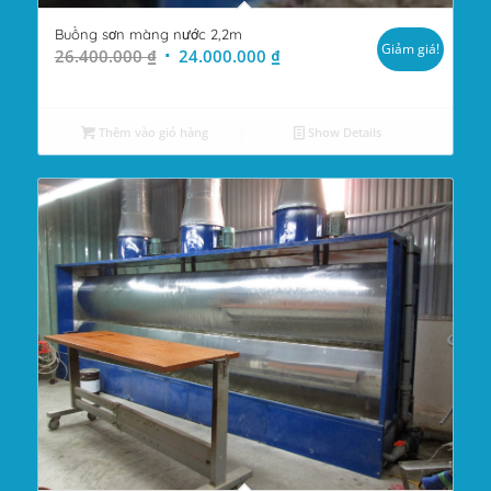
Buồng sơn màng nước 2,2m
Giảm giá!
Giá
Giá
26.400.000
₫
24.000.000
₫
gốc
hiện
là:
tại
26.400.000 ₫.
là:
Thêm vào giỏ hàng
Show Details
24.000.000 ₫.