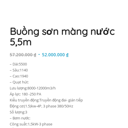
Buồng sơn màng nước
5,5m
Giá
Giá
57.200.000
₫
52.000.000
₫
gốc
hiện
– Dài:5500
là:
tại
– Sâu:1140
57.200.000 ₫.
là:
– Cao:1940
52.000.000 ₫.
– Quạt hút:
Lưu lượng:8000-12000m3/h
Áp lực: 180 -250 PA
Kiểu truyền động:Truyền động đai- gián tiếp
Động cơ:(1.5)kw-4P, 3 phase 380/50Hz
Số lượng:3
– Bơm nước:
Công suất:1,5kW-3 phase