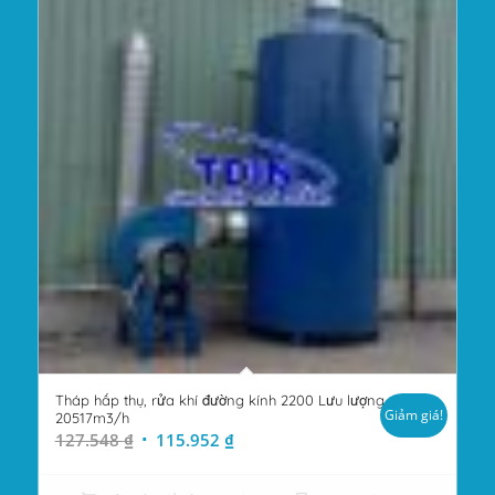
Tháp hấp thụ, rửa khí đường kính 2200 Lưu lượng
Giảm giá!
20517m3/h
Giá
Giá
127.548
₫
115.952
₫
gốc
hiện
là:
tại