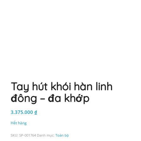
Tay hút khói hàn linh
đông – đa khớp
3.375.000
₫
Hết hàng
SKU:
SP-001764
Danh mục:
Toàn bộ