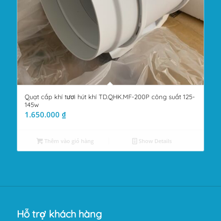
Quạt cấp khí tươi hút khí TD.QHK.MF-200P công suất 125-
145w
1.650.000
₫
Thêm vào giỏ hàng
Show Details
Hỗ trợ khách hàng