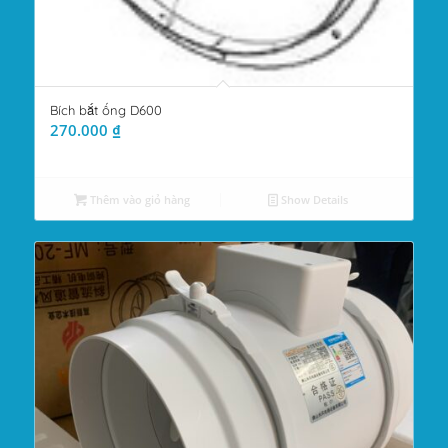
Bích bắt ống D600
270.000
₫
Thêm vào giỏ hàng
Show Details