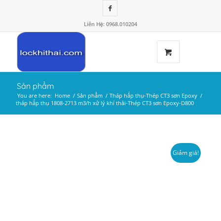
Liên Hệ: 0968.010204
Sản phẩm
You are here:
Home
/
Sản phẩm
/
Tháp hấp thụ-Thép CT3 sơn Epoxy
/
tháp hấp thụ 1808-2713 m3/h xử lý khí thải-Thép CT3 sơn Epoxy-D800
Giảm giá!