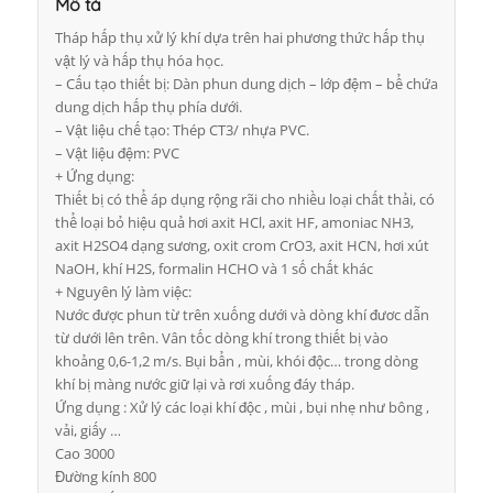
Mô tả
Tháp hấp thụ xử lý khí dựa trên hai phương thức hấp thụ
vật lý và hấp thụ hóa học.
– Cấu tạo thiết bị: Dàn phun dung dịch – lớp đệm – bể chứa
dung dịch hấp thụ phía dưới.
– Vật liệu chế tạo: Thép CT3/ nhựa PVC.
– Vật liệu đệm: PVC
+ Ứng dụng:
Thiết bị có thể áp dụng rộng rãi cho nhiều loại chất thải, có
thể loại bỏ hiệu quả hơi axit HCl, axit HF, amoniac NH3,
axit H2SO4 dạng sương, oxit crom CrO3, axit HCN, hơi xút
NaOH, khí H2S, formalin HCHO và 1 số chất khác
+ Nguyên lý làm việc:
Nước được phun từ trên xuống dưới và dòng khí đươc dẫn
từ dưới lên trên. Vân tốc dòng khí trong thiết bị vào
khoảng 0,6-1,2 m/s. Bụi bẩn , mùi, khói độc… trong dòng
khí bị màng nước giữ lại và rơi xuống đáy tháp.
Ứng dụng : Xử lý các loại khí độc , mùi , bụi nhẹ như bông ,
vải, giấy …
Cao 3000
Đường kính 800