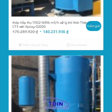
tháp hấp thụ 11302-16956 m3/h xử lý khí thải-Thép
Giảm giá!
CT3 sơn Epoxy-D2000
Giá
Giá
175.289.920
₫
140.231.936
₫
gốc
hiện
là:
tại
Thêm vào giỏ hàng
Show Details
175.289.920 ₫.
là:
140.231.936 ₫.