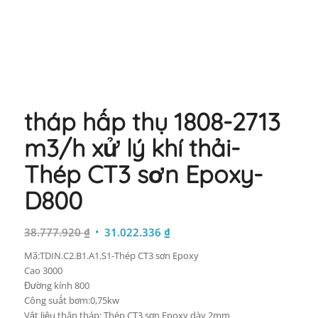
tháp hấp thụ 1808-2713
m3/h xử lý khí thải-
Thép CT3 sơn Epoxy-
D800
Giá
Giá
38.777.920
₫
31.022.336
₫
gốc
hiện
Mã:TDIN.C2.B1.A1.S1-Thép CT3 sơn Epoxy
là:
tại
Cao 3000
38.777.920 ₫.
là:
Đường kính 800
31.022.336 ₫.
Công suất bơm:0,75kw
Vật liệu thân tháp: Thép CT3 sơn Epoxy dày 2mm