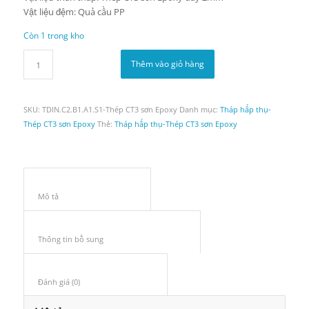
Vật liệu đệm: Quả cầu PP
Còn 1 trong kho
Thêm vào giỏ hàng
SKU:
TDIN.C2.B1.A1.S1-Thép CT3 sơn Epoxy
Danh mục:
Tháp hấp thụ-
Thép CT3 sơn Epoxy
Thẻ:
Tháp hấp thụ-Thép CT3 sơn Epoxy
Mô tả					
Thông tin bổ sung					
Đánh giá (0)					