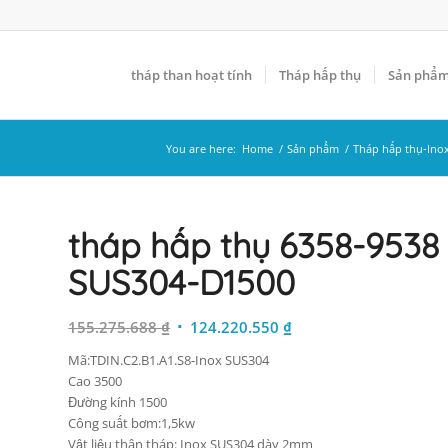
tháp than hoạt tính
Tháp hấp thụ
Sản phẩ
You are here:
Home
/
Sản phẩm
/
Tháp hấp thụ-Ino
tháp hấp thụ 6358-9538 
SUS304-D1500
Giá
Giá
155.275.688
₫
124.220.550
₫
gốc
hiện
Mã:TDIN.C2.B1.A1.S8-Inox SUS304
là:
tại
Cao 3500
155.275.688 ₫.
là:
Đường kính 1500
124.220.550 ₫.
Công suất bơm:1,5kw
Vật liệu thân tháp: Inox SUS304 dày 2mm