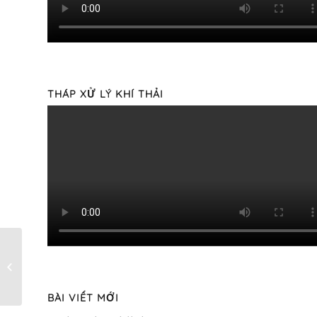
THÁP XỬ LÝ KHÍ THẢI
tháp hấp thụ 5538-
8309 m3/h xử lý khí
thải-Inox SUS304-
D1400
BÀI VIẾT MỚI