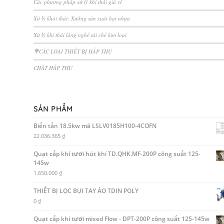
Các phương pháp xử lý khí thải giá rẻ
Xử lý khói thải: Xưởng sản xuất hạt nhựa
Xử lý khí thải làng nghề tái chế kim loại
💐CÁC LOẠI THIẾT BỊ HẤP THỤ
CHẤT HẤP THỤ
SẢN PHẨM
Biến tần 18.5kw mã LSLV0185H100-4COFN
22.036.365
₫
Quạt cấp khí tươi hút khí TD.QHK.MF-200P công suất 125-
145w
1.650.000
₫
THIẾT BỊ LỌC BỤI TAY ÁO TDIN POLY
0
₫
Quạt cấp khí tươi mixed Flow - DPT-200P công suất 125-145w