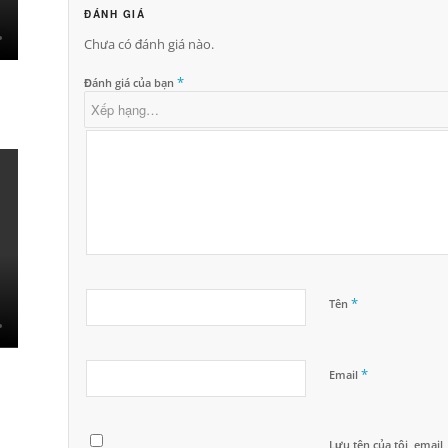
ĐÁNH GIÁ
Chưa có đánh giá nào.
*
Đánh giá của bạn
*
Tên
*
Email
Lưu tên của tôi, email,