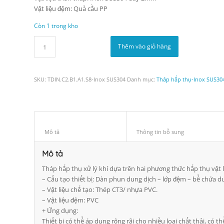
Vật liệu đệm: Quả cầu PP
Còn 1 trong kho
Thêm vào giỏ hàng
SKU:
TDIN.C2.B1.A1.S8-Inox SUS304
Danh mục:
Tháp hấp thụ-Inox SUS30
Mô tả					
Thông tin bổ s
Mô tả
Tháp hấp thụ xử lý khí dựa trên hai phương thức hấp thụ vật 
– Cấu tạo thiết bị: Dàn phun dung dịch – lớp đệm – bể chứa d
– Vật liệu chế tạo: Thép CT3/ nhựa PVC.
– Vật liệu đệm: PVC
+ Ứng dụng:
Thiết bị có thể áp dụng rộng rãi cho nhiều loại chất thải, có t