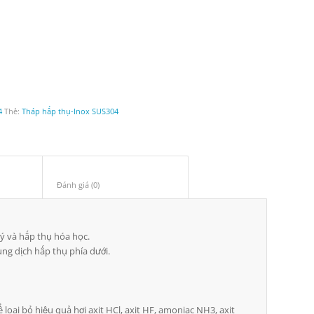
4
Thẻ:
Tháp hấp thụ-Inox SUS304
ung					
Đánh giá (0)					
lý và hấp thụ hóa học.
ung dịch hấp thụ phía dưới.
hể loại bỏ hiệu quả hơi axit HCl, axit HF, amoniac NH3, axit