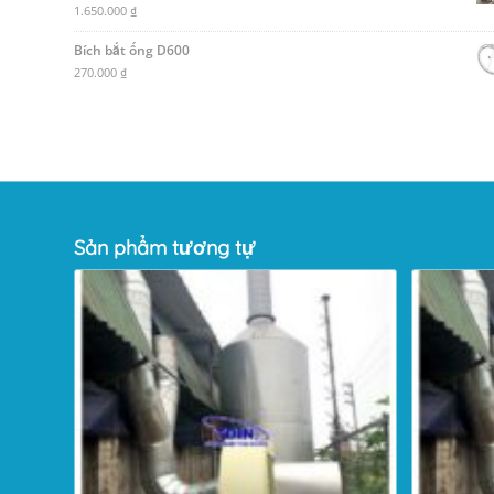
1.650.000
₫
Bích bắt ống D600
270.000
₫
Sản phẩm tương tự