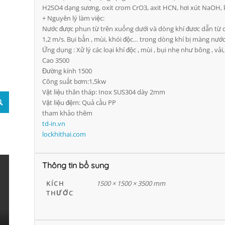
H2SO4 dạng sương, oxit crom CrO3, axit HCN, hơi xút NaOH, 
+ Nguyên lý làm việc:
Nước được phun từ trên xuống dưới và dòng khí đươc dẫn từ dư
1,2 m/s. Bụi bẩn , mùi, khói độc… trong dòng khí bị màng nước 
Ứng dụng : Xử lý các loại khí độc , mùi , bụi nhẹ như bông , vải
Cao 3500
Đường kính 1500
Công suất bơm:1,5kw
Vật liệu thân tháp: Inox SUS304 dày 2mm
Vật liệu đệm: Quả cầu PP
tham khảo thêm
td-in.vn
lockhithai.com
Thông tin bổ sung
KÍCH
1500 × 1500 × 3500 mm
THƯỚC