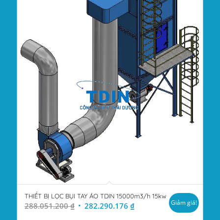
THIẾT BỊ LỌC BỤI TAY ÁO TDIN 15000m3/h 15kw
Giảm giá!
Giá
Giá
288.051.200
₫
282.290.176
₫
gốc
hiện