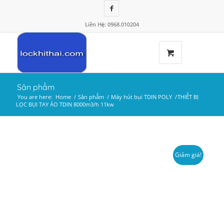
Liên Hệ: 0968.010204
Sản phẩm
You are here:
Home
/
Sản phẩm
/
Máy hút bụi TDIN POLY
/
THIẾT BỊ
LỌC BỤI TAY ÁO TDIN 8000m3/h 11kw
Giảm giá!