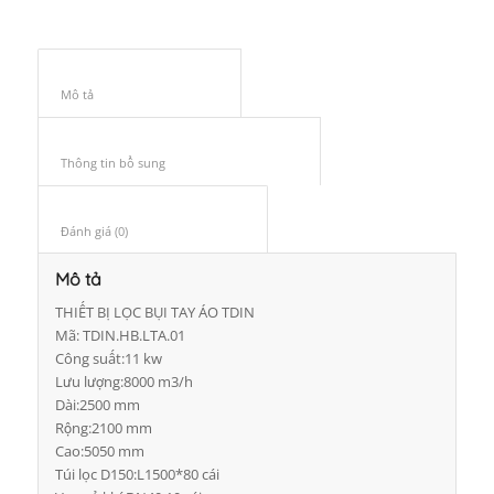
Mô tả					
Thông tin bổ sung					
Đánh giá (0)					
Mô tả
THIẾT BỊ LỌC BỤI TAY ÁO TDIN
Mã: TDIN.HB.LTA.01
Công suất:11 kw
Lưu lượng:8000 m3/h
Dài:2500 mm
Rộng:2100 mm
Cao:5050 mm
Túi lọc D150:L1500*80 cái