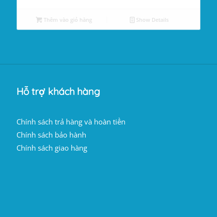
là:
tại
288.051.200 ₫.
là:
Thêm vào giỏ hàng
Show Details
282.290.176 ₫.
Hỗ trợ khách hàng
Chính sách trả hàng và hoàn tiền
Chính sách bảo hành
Chính sách giao hàng