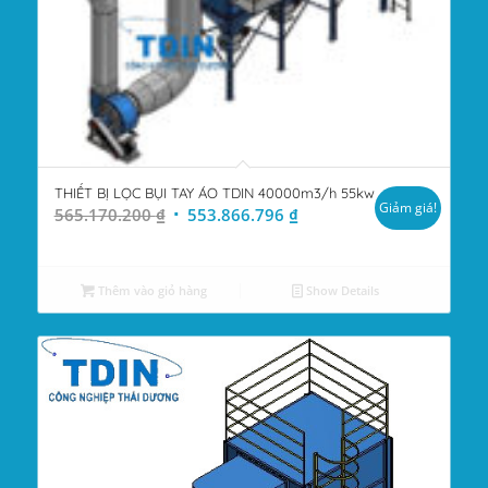
THIẾT BỊ LỌC BỤI TAY ÁO TDIN 40000m3/h 55kw
Giảm giá!
Giá
Giá
565.170.200
₫
553.866.796
₫
gốc
hiện
là:
tại
565.170.200 ₫.
là:
Thêm vào giỏ hàng
Show Details
553.866.796 ₫.