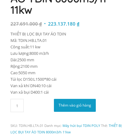
11kw
Giá
Giá
227.691.000
₫
223.137.180
₫
gốc
hiện
THIẾT BỊ LỌC BỤI TAY ÁO TDIN
là:
tại
Mã: TDIN.HB.LTA.01
227.691.000 ₫.
là:
Công suất:11 kw
223.137.180 ₫.
Lưu lượng:8000 m3/h
Dài:2500 mm
Rộng:2100 mm
Cao:5050 mm
Túi lọc D150:L1500*80 cái
Van xả khí DN40:10 cái
Van xả bụi D400:1 cái
Thêm vào giỏ hàng
SKU:
TDIN.HB.LTA.01
Danh mục:
Máy hút bụi TDIN POLY
Thẻ:
THIẾT BỊ
LỌC BỤI TAY ÁO TDIN 8000m3/h 11kw