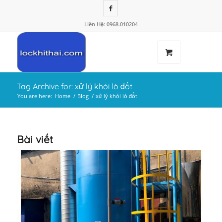
Liên Hệ: 0968.010204
Tag Archive for: xử lý khói lò đốt
You are here:
Home
/
Blog
/
xử lý khói lò đốt
Bài viết