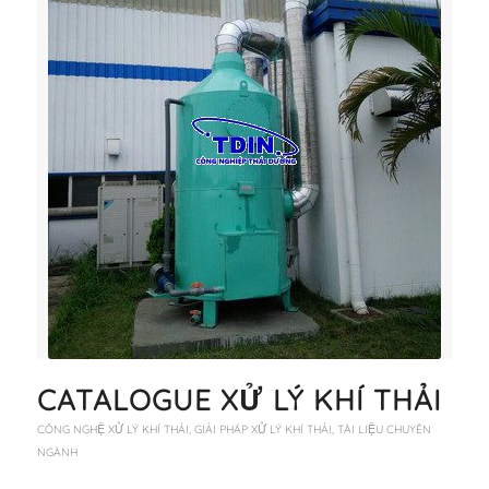
CATALOGUE XỬ LÝ KHÍ THẢI
CÔNG NGHỆ XỬ LÝ KHÍ THẢI
,
GIẢI PHÁP XỬ LÝ KHÍ THẢI
,
TÀI LIỆU CHUYÊN
NGÀNH