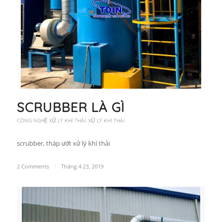
SCRUBBER LÀ GÌ
CÔNG NGHỆ XỬ LÝ KHÍ THẢI
,
XỬ LÝ KHÍ THẢI
scrubber, tháp ướt xử lý khí thải
2 Comments
/
Tháng 4 23, 2019